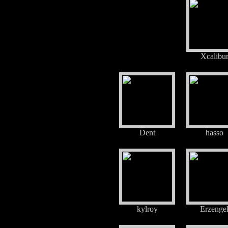
Xcalibu
Dent
hasso
kylroy
Erzenge