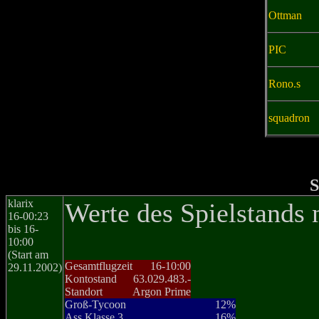
Ottman
PIC
Rono.s
squadron
S
klarix
Werte des Spielstands 
16-00:23
bis 16-
10:00
(Start am
Gesamtflugzeit
16-10:00
29.11.2002)
Kontostand
63.029.483.-
Standort
Argon Prime
Groß-Tycoon
12%
Ass Klasse 3
16%