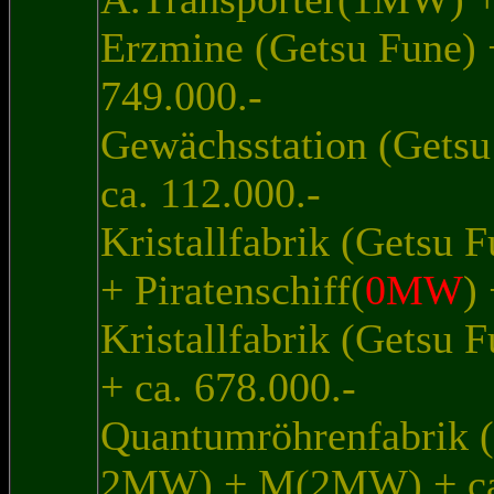
Erzmine (Getsu Fune) 
749.000.-
Gewächsstation (Gets
ca. 112.000.-
Kristallfabrik (Getsu
+ Piratenschiff(
0MW
)
Kristallfabrik (Getsu
+ ca. 678.000.-
Quantumröhrenfabrik (
2MW) + M(2MW) + ca.