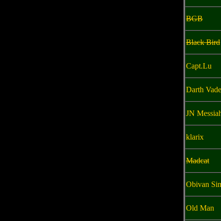
BGB
Black Bird
Capt.Lu
Darth Vade
JN Messia
klarix
Madcat
Obivan Si
Old Man