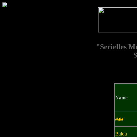
"Serielles M
S
Name
Atis
Balou